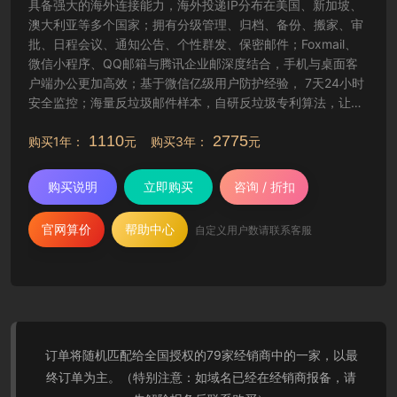
具备强大的海外连接能力，海外投递IP分布在美国、新加坡、
澳大利亚等多个国家；拥有分级管理、归档、备份、搬家、审
批、日程会议、通知公告、个性群发、保密邮件；Foxmail、
微信小程序、QQ邮箱与腾讯企业邮深度结合，手机与桌面客
户端办公更加高效；基于微信亿级用户防护经验， 7天24小时
安全监控；海量反垃圾邮件样本，自研反垃圾专利算法，让工
作更纯净高效。
1110
2775
购买1年：
元 购买3年：
元
购买说明
立即购买
咨询 / 折扣
官网算价
帮助中心
自定义用户数请联系客服
订单将随机匹配给全国授权的79家经销商中的一家，以最
终订单为主。（特别注意：如域名已经在经销商报备，请