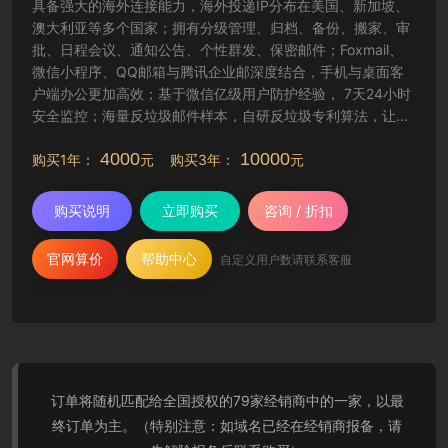
具备强大的海外连接能力，海外投递IP分布在美国、新加坡、
澳大利亚等多个国家；拥有分级管理、归档、备份、搬家、审
批、日程会议、通知公告、个性群发、保密邮件；Foxmail、
微信小程序、QQ邮箱与腾讯企业邮深度结合，手机与桌面客
户端办公更加高效；基于微信亿级用户防护经验， 7天24小时
安全监控；海量反垃圾邮件样本，自研反垃圾专利算法，让工
作更纯净高效。
4000
10000
购买1年：
元 购买3年：
元
购买说明
立即购买
咨询 / 折扣
官网算价
帮助中心
自定义用户数请联系客服
订单将随机匹配给全国授权的79家经销商中的一家，以最
终订单为主。（特别注意：如域名已经在经销商报备，请